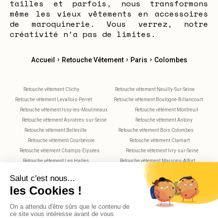
tailles et parfois, nous transformons
même les vieux vêtements en accessoires
de maroquinerie. Vous verrez, notre
créativité n’a pas de limites.
›
›
›
Accueil
Retouche Vêtement
Paris
Colombes
Retouche vêtement Clichy
Retouche vêtement Neuilly-Sur-Seine
Retouche vêtement Levallois-Perret
Retouche vêtement Boulogne-Billancourt
Retouche vêtement Issy-les-Moulineaux
Retouche vêtement Montreuil
Retouche vêtement Asnières-sur-Seine
Retouche vêtement Antony
Retouche vêtement Belleville
Retouche vêtement Bois Colombes
Retouche vêtement Courbevoie
Retouche vêtement Clamart
Retouche vêtement Champs-Elysées
Retouche vêtement Ivry-sur-Seine
Retouche vêtement Les Halles
Retouche vêtement Maisons-Alfort
Retouche vêtement Montparnasse
Retouche vêtement Nanterre
Retouche vêtement Plaisance
Retouche vêtement Saint-Maur-des-Fossés
Retouche vêtement Rueil-Malmaison
Retouche vêtement Rochechouart
Retouche vêtement Vitry-sur-Seine
Retouche vêtement Villejuif
Retouche vêtement Versailles