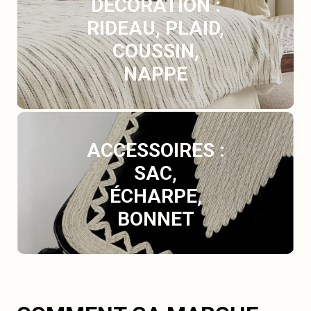
DÉCORATION :
RIDEAU, PLAID,
COUSSIN,
NAPPE
ACCESSOIRES :
SAC,
ÉCHARPE,
BONNET