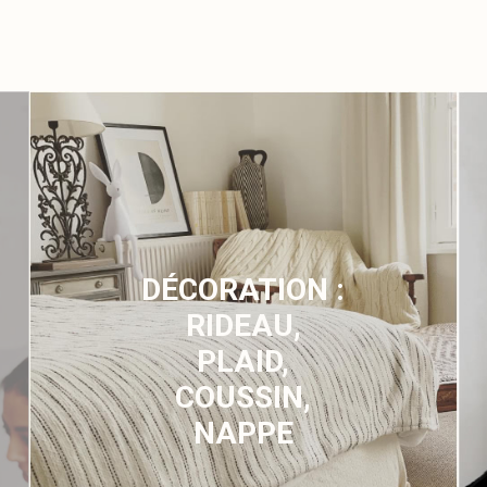
DÉCORATION :
RIDEAU,
PLAID,
COUSSIN,
NAPPE