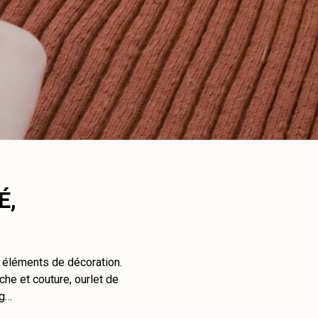
É,
t éléments de décoration.
che et couture, ourlet de
ng…