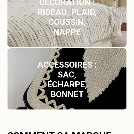
DÉCORATION :
RIDEAU, PLAID,
COUSSIN,
NAPPE
ACCESSOIRES :
SAC,
ÉCHARPE,
BONNET