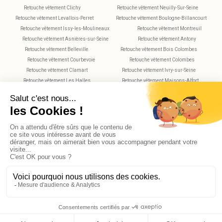
Retouche vêtement Clichy
Retouche vêtement Neuilly-Sur-Seine
Retouche vêtement Levallois-Perret
Retouche vêtement Boulogne-Billancourt
Retouche vêtement Issy-les-Moulineaux
Retouche vêtement Montreuil
Retouche vêtement Asnières-sur-Seine
Retouche vêtement Antony
Retouche vêtement Belleville
Retouche vêtement Bois Colombes
Retouche vêtement Courbevoie
Retouche vêtement Colombes
Retouche vêtement Clamart
Retouche vêtement Ivry-sur-Seine
Retouche vêtement Les Halles
Retouche vêtement Maisons-Alfort
Retouche vêtement Montparnasse
Retouche vêtement Nanterre
Retouche vêtement Plaisance
Retouche vêtement Saint-Maur-des-Fossés
Retouche vêtement Rueil-Malmaison
Retouche vêtement Rochechouart
Retouche vêtement Vitry-sur-Seine
Retouche vêtement Villejuif
Retouche vêtement Versailles
X
AGO_PROMPT
© 2026 Reekom. Tous droits réservés.
Mentions légales
Politique de confidentialité