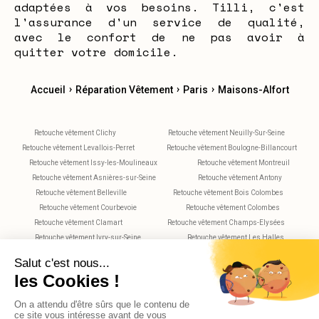
adaptées à vos besoins. Tilli, c'est
l'assurance d'un service de qualité,
avec le confort de ne pas avoir à
quitter votre domicile.
›
›
›
Accueil
Réparation Vêtement
Paris
Maisons-Alfort
Retouche vêtement Clichy
Retouche vêtement Neuilly-Sur-Seine
Retouche vêtement Levallois-Perret
Retouche vêtement Boulogne-Billancourt
Retouche vêtement Issy-les-Moulineaux
Retouche vêtement Montreuil
Retouche vêtement Asnières-sur-Seine
Retouche vêtement Antony
Retouche vêtement Belleville
Retouche vêtement Bois Colombes
Retouche vêtement Courbevoie
Retouche vêtement Colombes
Retouche vêtement Clamart
Retouche vêtement Champs-Elysées
Retouche vêtement Ivry-sur-Seine
Retouche vêtement Les Halles
Retouche vêtement Montparnasse
Retouche vêtement Nanterre
Retouche vêtement Plaisance
Retouche vêtement Saint-Maur-des-Fossés
Retouche vêtement Rueil-Malmaison
Retouche vêtement Rochechouart
Retouche vêtement Vitry-sur-Seine
Retouche vêtement Villejuif
Retouche vêtement Versailles