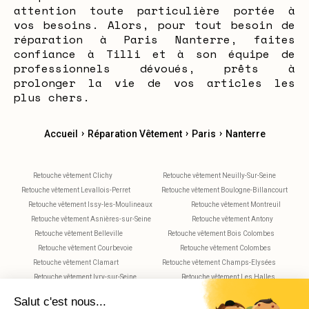
attention toute particulière portée à
vos besoins. Alors, pour tout besoin de
réparation à Paris Nanterre, faites
confiance à Tilli et à son équipe de
professionnels dévoués, prêts à
prolonger la vie de vos articles les
plus chers.
›
›
›
Accueil
Réparation Vêtement
Paris
Nanterre
Retouche vêtement Clichy
Retouche vêtement Neuilly-Sur-Seine
Retouche vêtement Levallois-Perret
Retouche vêtement Boulogne-Billancourt
Retouche vêtement Issy-les-Moulineaux
Retouche vêtement Montreuil
Retouche vêtement Asnières-sur-Seine
Retouche vêtement Antony
Retouche vêtement Belleville
Retouche vêtement Bois Colombes
Retouche vêtement Courbevoie
Retouche vêtement Colombes
Retouche vêtement Clamart
Retouche vêtement Champs-Elysées
Retouche vêtement Ivry-sur-Seine
Retouche vêtement Les Halles
Retouche vêtement Maisons-Alfort
Retouche vêtement Montparnasse
Retouche vêtement Plaisance
Retouche vêtement Saint-Maur-des-Fossés