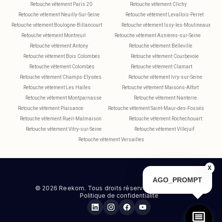
Retouche vêtement Paris 20
Retouche vêtement Clichy
Retouche vêtement Neuilly-Sur-Seine
Retouche vêtement Levallois-Perret
Retouche vêtement Boulogne-Billancourt
Retouche vêtement Issy-les-Moulineaux
Retouche vêtement Montreuil
Retouche vêtement Asnières-sur-Seine
Retouche vêtement Antony
Retouche vêtement Belleville
Retouche vêtement Bois Colombes
Retouche vêtement Courbevoie
Retouche vêtement Colombes
Retouche vêtement Clamart
Retouche vêtement Champs-Elysées
Retouche vêtement Ivry-sur-Seine
Retouche vêtement Les Halles
Retouche vêtement Maisons-Alfort
Retouche vêtement Montparnasse
Retouche vêtement Nanterre
Retouche vêtement Plaisance
Retouche vêtement Saint-Maur-des-Fossés
Retouche vêtement Rueil-Malmaison
Retouche vêtement Rochechouart
Retouche vêtement Vitry-sur-Seine
Retouche vêtement Villejuif
Retouche vêtement Versailles
X
AGO_PROMPT
© 2026 Reekom. Tous droits réservés.
Mentions légales
Politique de confidentialité