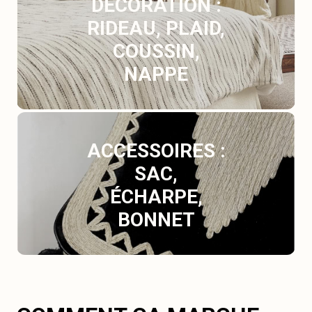
DÉCORATION :
RIDEAU, PLAID,
COUSSIN,
NAPPE
ACCESSOIRES :
SAC,
ÉCHARPE,
BONNET