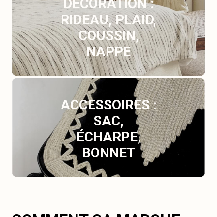
DÉCORATION :
RIDEAU, PLAID,
COUSSIN,
NAPPE
ACCESSOIRES :
SAC,
ÉCHARPE,
BONNET