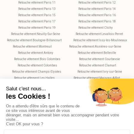
Retouche vêtement Paris 11
Retouche vêtement Paris 12
Retouche vêtement Paris 13
Retouche vêtement Paris 14
Retouche vêtement Paris 15
Retouche vêtement Paris 16
Retouche vêtement Paris 17
Retouche vêtement Paris 18
Retouche vêtement Paris 19
Retouche vêtement Clichy
Retouche vêtement Neuilly-Sur-Seine
Retouche vêtement Levallois-Perret
Retouche vêtement Boulogne-Billancourt
Retouche vêtement Issy-les-Moulineaux
Retouche vêtement Montreuil
Retouche vêtement Asnières-sur-Seine
Retouche vêtement Antony
Retouche vêtement Belleville
Retouche vêtement Bois Colombes
Retouche vêtement Courbevoie
Retouche vêtement Colombes
Retouche vêtement Clamart
Retouche vêtement Champs-Elysées
Retouche vêtement Ivry-sur-Seine
Retouche vêtement Les Halles
Retouche vêtement Maisons-Alfort
Retouche vêtement Montparnasse
Retouche vêtement Nanterre
Retouche vêtement Plaisance
Retouche vêtement Saint-Maur-des-Fossés
Retouche vêtement Rueil-Malmaison
Retouche vêtement Rochechouart
Retouche vêtement Vitry-sur-Seine
Retouche vêtement Villejuif
Retouche vêtement Versailles
X
AGO_PROMPT