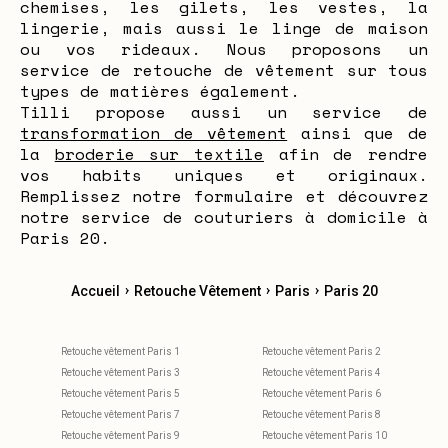
chemises, les gilets, les vestes, la
lingerie, mais aussi le linge de maison
ou vos rideaux. Nous proposons un
service de retouche de vêtement sur tous
types de matières également.
Tilli propose aussi un service de
transformation de vêtement
ainsi que de
la
broderie sur textile
afin de rendre
vos habits uniques et originaux.
Remplissez notre formulaire et découvrez
notre service de couturiers à domicile à
Paris 20.
›
›
›
Accueil
Retouche Vêtement
Paris
Paris 20
Retouche vêtement Paris 1
Retouche vêtement Paris 2
Retouche vêtement Paris 3
Retouche vêtement Paris 4
Retouche vêtement Paris 5
Retouche vêtement Paris 6
Retouche vêtement Paris 7
Retouche vêtement Paris 8
Retouche vêtement Paris 9
Retouche vêtement Paris 10